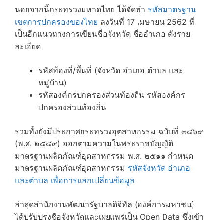
นอกจากนี้กระทรวงมหาดไทย ได้จัดทำ
รหัสมาตรฐาน
เขตการปกครองของไทย
ลงวันที่ 17 เมษายน 2562 ที่
เป็นอีกแนวทางการเขียนชื่อจังหวัด ชื่ออำเภอ ดังราย
ละเอียด
รหัสท้องที่/พื้นที่ (จังหวัด อำเภอ ตำบล และ
หมู่บ้าน)
รหัสองค์กรปกครองส่วนท้องถิ่น รหัสองค์กร
ปกครองส่วนท้องถิ่น
รวมทั้งยังมีประกาศกระทรวงอุตสาหกรรม ฉบับที่ ๓๔๖๙
(พ.ศ. ๒๕๔๙) ออกตามความในพระราชบัญญัติ
มาตรฐานผลิตภัณฑ์อุตสาหกรรม พ.ศ. ๒๕๑๑ กำหนด
มาตรฐานผลิตภัณฑ์อุตสาหกรรม
รหัสจังหวัด อำเภอ
และตำบล เพื่อการแลกเปลี่ยนข้อมูล
ล่าสุดสำนักงานพัฒนารัฐบาลดิจิทัล (องค์การมหาชน)
ได้ปรับปรุงชื่อจังหวัดและเผยแพร่เป็น Open Data ซึ่งเข้า